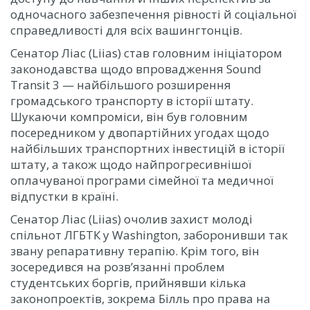
одночасного забезпечення рівності й соціальної
справедливості для всіх вашингтонців.
Сенатор Ліас (Liias) став головним ініціатором
законодавства щодо впровадження Sound
Transit 3 — найбільшого розширення
громадського транспорту в історії штату.
Шукаючи компроміси, він був головним
посередником у двопартійних угодах щодо
найбільших транспортних інвестицій в історії
штату, а також щодо найпрогресивнішої
оплачуваної програми сімейної та медичної
відпустки в країні.
Сенатор Ліас (Liias) очолив захист молоді
спільнот ЛГБТК у Washington, заборонивши так
звану репаративну терапію. Крім того, він
зосередився на розв’язанні проблем
студентських боргів, прийнявши кілька
законопроектів, зокрема Білль про права на