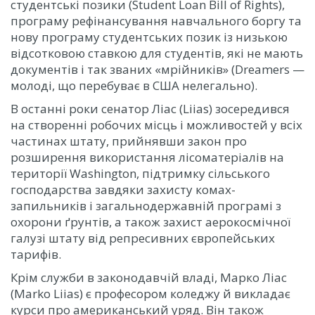
студентські позики (Student Loan Bill of Rights),
програму рефінансування навчального боргу та
нову програму студентських позик із низькою
відсотковою ставкою для студентів, які не мають
документів і так званих «мрійників» (Dreamers —
молоді, що перебуває в США нелегально).
В останні роки сенатор Ліас (Liias) зосередився
на створенні робочих місць і можливостей у всіх
частинах штату, прийнявши закон про
розширення використання лісоматеріалів на
території Washington, підтримку сільського
господарства завдяки захисту комах-
запильників і загальнодержавній програмі з
охорони ґрунтів, а також захист аерокосмічної
галузі штату від репресивних європейських
тарифів.
Крім служби в законодавчій владі, Марко Ліас
(Marko Liias) є професором коледжу й викладає
курси про американський уряд. Він також