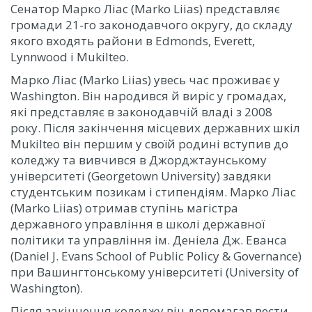
Сенатор Марко Ліас (Marko Liias) представляє
громади 21-го законодавчого округу, до складу
якого входять райони в Edmonds, Everett,
Lynnwood і Mukilteo.
Марко Ліас (Marko Liias) увесь час проживає у
Washington. Він народився й виріс у громадах,
які представляє в законодавчій владі з 2008
року. Після закінчення місцевих державних шкіл
Mukilteo він першим у своїй родині вступив до
коледжу та вивчився в Джорджтаунському
університеті (Georgetown University) завдяки
студентським позикам і стипендіям. Марко Ліас
(Marko Liias) отримав ступінь магістра
державного управління в школі державної
політики та управління ім. Деніела Дж. Еванса
(Daniel J. Evans School of Public Policy & Governance)
при Вашингтонському університеті (University of
Washington).
Після закінчення коледжу він допомагав вести