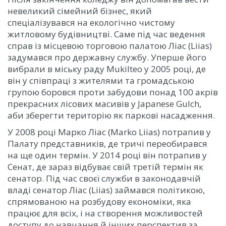
невеликий сімейний бізнес, який
спеціалізувався на екологічно чистому
житловому будівництві. Саме під час ведення
справ із місцевою торговою палатою Ліас (Liias)
задумався про державну службу. Уперше його
вибрали в міську раду Mukilteo у 2005 році, де
він у співпраці з жителями та громадською
групою боровся проти забудови понад 100 акрів
прекрасних лісових масивів у Japanese Gulch,
аби зберегти територію як паркові насадження.
У 2008 році Марко Ліас (Marko Liias) потрапив у
Палату представників, де тричі переобирався
на ще один термін. У 2014 році він потрапив у
Сенат, де зараз відбуває свій третій термін як
сенатор. Під час своєї служби в законодавчій
владі сенатор Ліас (Liias) займався політикою,
спрямованою на розбудову економіки, яка
працює для всіх, і на створення можливостей
доступу до навчання й інших перспектив за