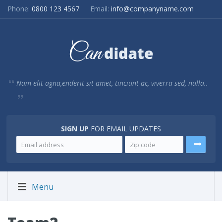
Phone:
0800 123 4567
Email:
info@companyname.com
Nam elit agna,enderit sit amet, tinciunt ac, viverra sed, nulla..
SIGN UP
FOR EMAIL UPDATES
Menu