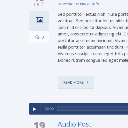
OCT
by
westc
in
image
,
info
Sed porttitor lectus nibh. Nulla port
volutpat. Sed porttitor lectus nibh. 
ipsum id orci porta dapibus. Vivamus
amet, consectetur adipiscing elit. 
0
porttitor accumsan tincidunt. Vivamus
Nulla porttitor accumsan tincidunt. 
Vivamus suscipit tortor eget felis p
Donec rutrum congue leo eget mal
READ MORE
00:00
19
Audio Post