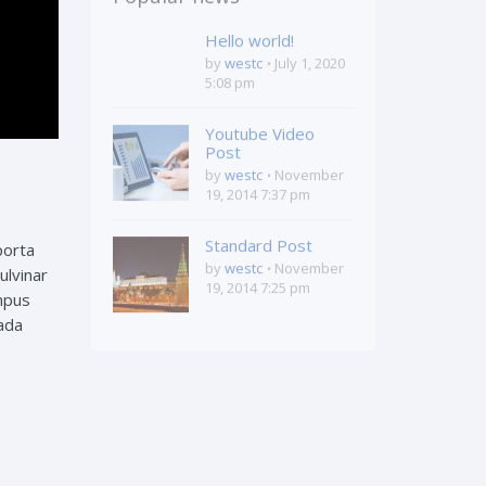
Popular news
Hello world!
by
westc
July 1, 2020
5:08 pm
Youtube Video
Post
by
westc
November
19, 2014 7:37 pm
porta
Standard Post
ulvinar
by
westc
November
19, 2014 7:25 pm
empus
uada