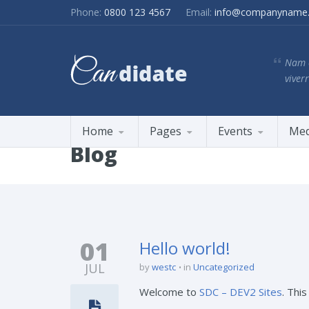
Phone:
0800 123 4567
Email:
info@companyname
Nam e
viverr
Home
Pages
Events
Med
Blog
01
Hello world!
JUL
by
westc
in
Uncategorized
Welcome to
SDC – DEV2 Sites
. This