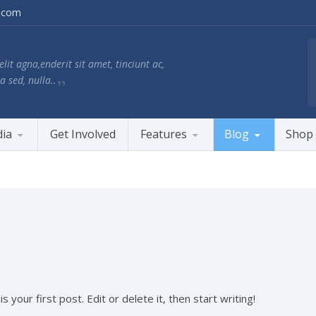
.com
lit agna,enderit sit amet, tinciunt ac,
a sed, nulla..
ia
Get Involved
Features
Blog
Shop
 is your first post. Edit or delete it, then start writing!