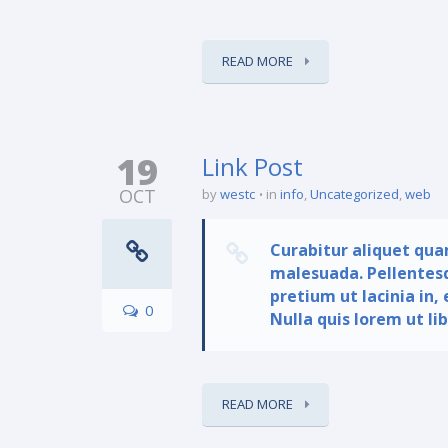
READ MORE
19
Link Post
OCT
by
westc
in
info
,
Uncategorized
,
web
Curabitur aliquet qua
malesuada. Pellentesqu
pretium ut lacinia in
0
Nulla quis lorem ut li
READ MORE