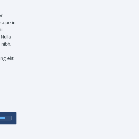
or
esque in
it
 Nulla
 nibh.
.
ng elit.