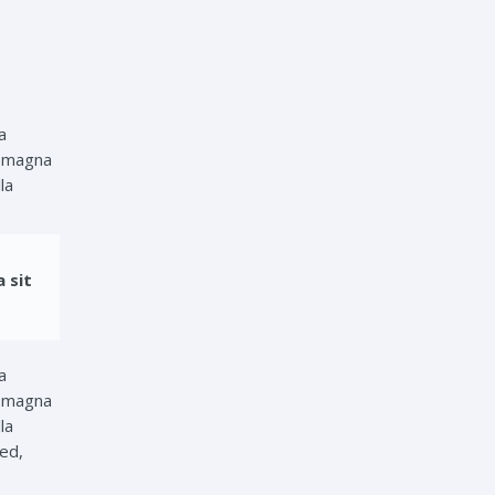
a
s magna
la
 sit
a
s magna
la
sed,