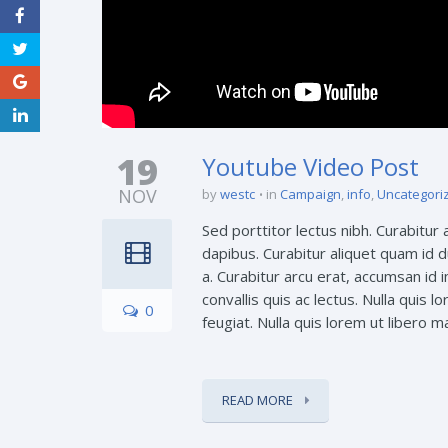
19
Youtube Video Post
NOV
by
westc
in
Campaign
,
info
,
Uncategori
Sed porttitor lectus nibh. Curabitur
dapibus. Curabitur aliquet quam id du
a. Curabitur arcu erat, accumsan id 
convallis quis ac lectus. Nulla quis 
0
feugiat. Nulla quis lorem ut libero m
READ MORE