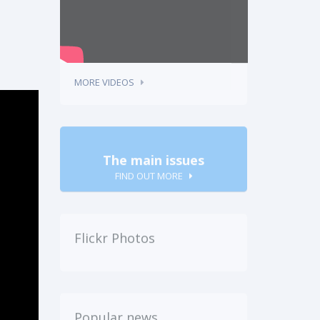
MORE VIDEOS
The main issues
FIND OUT MORE
Flickr Photos