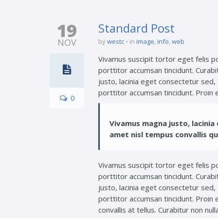
19
Standard Post
NOV
by
westc
in
image
,
info
,
web
Vivamus suscipit tortor eget felis po
porttitor accumsan tincidunt. Curabi
justo, lacinia eget consectetur sed, 
porttitor accumsan tincidunt. Proin e
0
Vivamus magna justo, lacinia e
amet nisl tempus convallis qui
Vivamus suscipit tortor eget felis po
porttitor accumsan tincidunt. Curabi
justo, lacinia eget consectetur sed, 
porttitor accumsan tincidunt. Proin 
convallis at tellus. Curabitur non nul