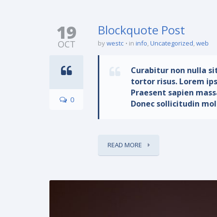
19
Blockquote Post
OCT
by
westc
in
info
,
Uncategorized
,
web
Curabitur non nulla si
tortor risus. Lorem ip
Praesent sapien massa,
0
Donec sollicitudin mole
READ MORE