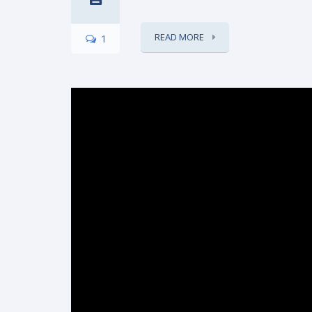
READ MORE
1