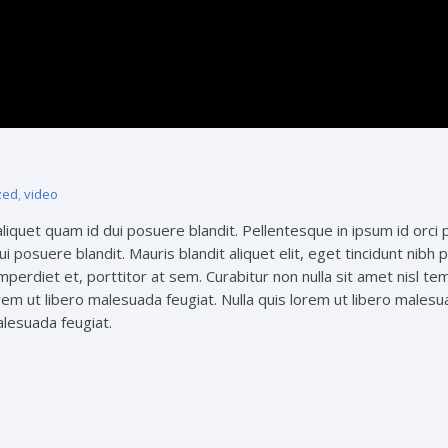
zed
,
video
 aliquet quam id dui posuere blandit. Pellentesque in ipsum id orci 
i posuere blandit. Mauris blandit aliquet elit, eget tincidunt nibh p
imperdiet et, porttitor at sem. Curabitur non nulla sit amet nisl t
lorem ut libero malesuada feugiat. Nulla quis lorem ut libero males
alesuada feugiat.