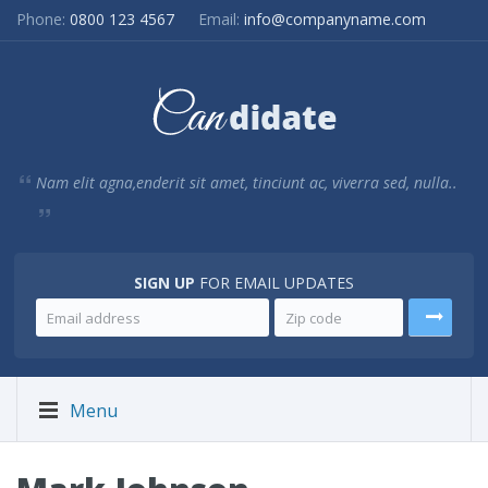
Phone:
0800 123 4567
Email:
info@companyname.com
Nam elit agna,enderit sit amet, tinciunt ac, viverra sed, nulla..
SIGN UP
FOR EMAIL UPDATES
Menu