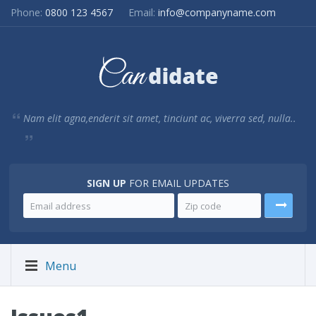
Phone:
0800 123 4567
Email:
info@companyname.com
Nam elit agna,enderit sit amet, tinciunt ac, viverra sed, nulla..
SIGN UP
FOR EMAIL UPDATES
Menu