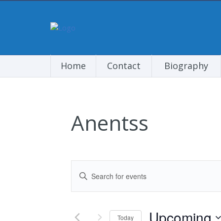
Home
Contact
Biography
Anentss
Events
Enter
Search
Keyword.
and
Search
Views
for
Upcoming
Navigation
Events
Today