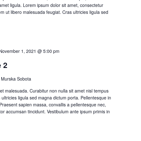
 amet ligula. Lorem ipsum dolor sit amet, consectetur
rem ut libero malesuada feugiat. Cras ultricies ligula sed
November 1, 2021 @ 5:00 pm
 2
 Murska Sobota
t malesuada. Curabitur non nulla sit amet nisl tempus
s ultricies ligula sed magna dictum porta. Pellentesque in
 Praesent sapien massa, convallis a pellentesque nec,
itor accumsan tincidunt. Vestibulum ante ipsum primis in
ces posuere cubilia Curae; Donec velit neque, auctor sit amet
 amet ligula. Lorem ipsum dolor sit amet, consectetur
rem ut libero malesuada feugiat. Cras ultricies ligula sed
utrum congue leo eget malesuada. Curabitur non...