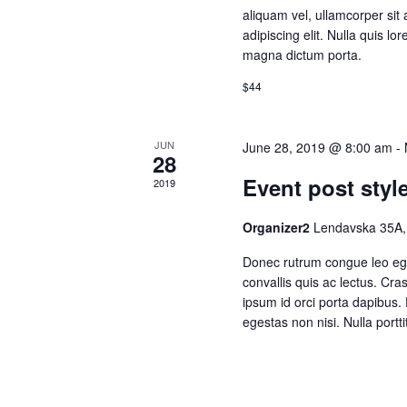
aliquam vel, ullamcorper sit
adipiscing elit. Nulla quis lo
magna dictum porta.
$44
JUN
June 28, 2019 @ 8:00 am
-
28
Event post style
2019
Organizer2
Lendavska 35A,
Donec rutrum congue leo ege
convallis quis ac lectus. Cra
ipsum id orci porta dapibus.
egestas non nisi. Nulla portt
faucibus orci luctus et ultri
aliquam vel, ullamcorper sit
adipiscing elit. Nulla quis lo
magna dictum porta. Donec r