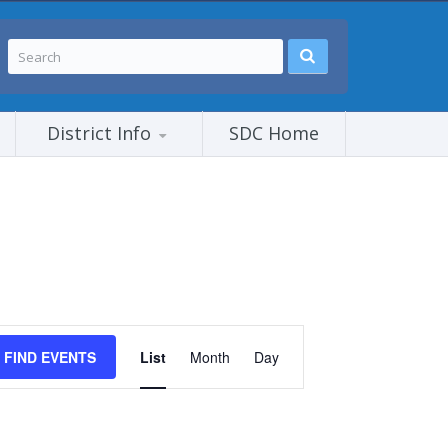
District Info
SDC Home
Event
Views
FIND EVENTS
List
Month
Day
Navigation