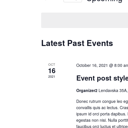
by
Select
Keyword.
date.
Latest Past Events
OCT
October 16, 2021 @ 8:00 a
16
Event post style
2021
Organizer2
Lendavska 35A,
Donec rutrum congue leo ege
convallis quis ac lectus. Cra
ipsum id orci porta dapibus.
egestas non nisi. Nulla portt
faucibus orci luctus et ultri