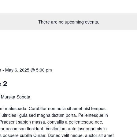
There are no upcoming events.
m
-
May 6, 2025 @ 5:00 pm
 2
 Murska Sobota
t malesuada. Curabitur non nulla sit amet nisl tempus
s ultricies ligula sed magna dictum porta. Pellentesque in
 Praesent sapien massa, convallis a pellentesque nec,
itor accumsan tincidunt. Vestibulum ante ipsum primis in
ces posuere cubilia Curae; Donec velit neque, auctor sit amet