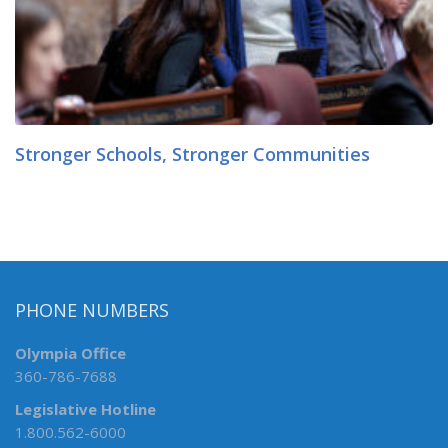
Stronger Schools, Stronger Communities
PHONE NUMBERS
Olympia Office
360-786-7688
Legislative Hotline
1.800.562-6000