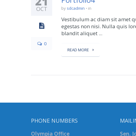
21
OCT
by
sdcadmin
in
Vestibulum ac diam sit amet qu
egestas non nisi. Nulla quis lo
blandit aliquet ...
0
READ MORE
PHONE NUMBERS
MAILI
Olympia Office
Sen. 