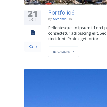
21
Portfolio6
OCT
by
sdcadmin
in
Pellentesque in ipsum id orci 
consectetur adipiscing elit. Se
tincidunt. Proin eget tortor ...
0
READ MORE