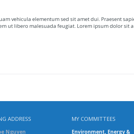
am vehicula elementum sed sit amet dui. Praesent sapie
rem ut libero malesuada feugiat. Lorem ipsum dolor sit a
NG ADDRESS
MY COMMITTEES
Joe Nguyen
Environment, Energy &