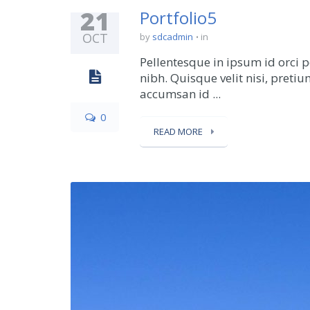
21
Portfolio5
OCT
by
sdcadmin
in
Pellentesque in ipsum id orci p
nibh. Quisque velit nisi, preti
accumsan id ...
0
READ MORE