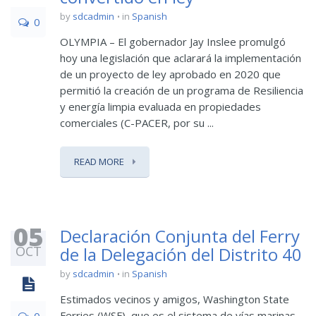
by
sdcadmin
in
Spanish
0
OLYMPIA – El gobernador Jay Inslee promulgó
hoy una legislación que aclarará la implementación
de un proyecto de ley aprobado en 2020 que
permitió la creación de un programa de Resiliencia
y energía limpia evaluada en propiedades
comerciales (C-PACER, por su ...
READ MORE
05
Declaración Conjunta del Ferry
OCT
de la Delegación del Distrito 40
by
sdcadmin
in
Spanish
Estimados vecinos y amigos, Washington State
Ferries (WSF), que es el sistema de vías marinas