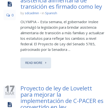
asistencia alimentaria de
transición es firmado como ley
by
sdcadmin
in
Spanish
0
OLYMPIA – Esta semana, el gobernador Inslee
promulgó la legislación para brindar asistencia
alimentaria de transición a más familias y actualizar
los estatutos para reflejar los cambios a nivel
federal. El Proyecto de Ley del Senado 5785,
patrocinado por la Senadora ...
READ MORE
17
Proyecto de ley de Lovelett
MAR
para mejorar la
implementación de C-PACER es
convertido en ley