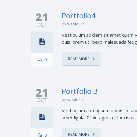
21
Portfolio4
OCT
by
westc
in
Vestibulum ac diam sit amet quam ve
quis lorem ut libero malesuada feugia
READ MORE
0
21
Portfolio 3
OCT
by
westc
in
Vestibulum ante ipsum primis in fauc
amet ligula. Proin eget tortor risus.
READ MORE
0