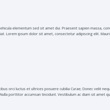
hicula elementum sed sit amet dui. Praesent sapien massa, conval
t. Lorem ipsum dolor sit amet, consectetur adipiscing elit. Mauris 
ibus orci luctus et ultrices posuere cubilia Curae; Donec velit neq
 Nulla porttitor accumsan tincidunt. Vestibulum ac diam sit amet qu