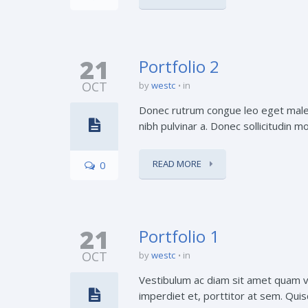
21
Portfolio 2
OCT
by
westc
in
Donec rutrum congue leo eget malesua
nibh pulvinar a. Donec sollicitudin m
READ MORE
0
21
Portfolio 1
OCT
by
westc
in
Vestibulum ac diam sit amet quam ve
imperdiet et, porttitor at sem. Quisq