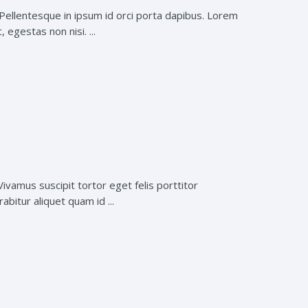
 Pellentesque in ipsum id orci porta dapibus. Lorem
egestas non nisi. ...
Vivamus suscipit tortor eget felis porttitor
abitur aliquet quam id ...