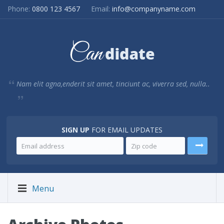
Phone:
0800 123 4567
Email:
info@companyname.com
Nam elit agna,enderit sit amet, tinciunt ac, viverra sed, nulla..
SIGN UP
FOR EMAIL UPDATES
Menu