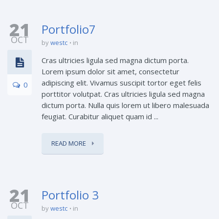
21
Portfolio7
OCT
by
westc
in
Cras ultricies ligula sed magna dictum porta.
Lorem ipsum dolor sit amet, consectetur
adipiscing elit. Vivamus suscipit tortor eget felis
0
porttitor volutpat. Cras ultricies ligula sed magna
dictum porta. Nulla quis lorem ut libero malesuada
feugiat. Curabitur aliquet quam id ...
READ MORE
21
Portfolio 3
OCT
by
westc
in