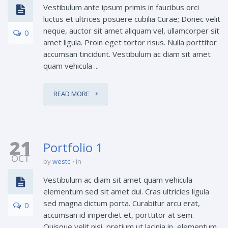
Vestibulum ante ipsum primis in faucibus orci
luctus et ultrices posuere cubilia Curae; Donec velit
neque, auctor sit amet aliquam vel, ullamcorper sit
0
amet ligula. Proin eget tortor risus. Nulla porttitor
accumsan tincidunt. Vestibulum ac diam sit amet
quam vehicula ...
READ MORE
21
Portfolio 1
OCT
by
westc
in
Vestibulum ac diam sit amet quam vehicula
elementum sed sit amet dui. Cras ultricies ligula
sed magna dictum porta. Curabitur arcu erat,
0
accumsan id imperdiet et, porttitor at sem.
Quisque velit nisi, pretium ut lacinia in, elementum