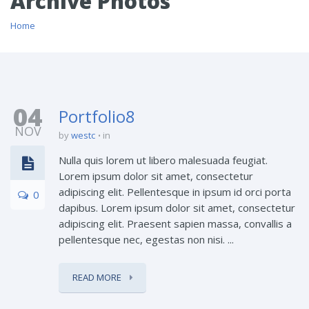
Archive Photos
Home
04
Portfolio8
NOV
by
westc
in
Nulla quis lorem ut libero malesuada feugiat.
Lorem ipsum dolor sit amet, consectetur
adipiscing elit. Pellentesque in ipsum id orci porta
0
dapibus. Lorem ipsum dolor sit amet, consectetur
adipiscing elit. Praesent sapien massa, convallis a
pellentesque nec, egestas non nisi. ...
READ MORE