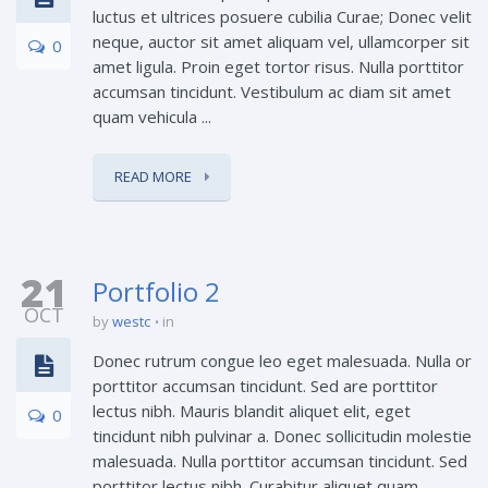
luctus et ultrices posuere cubilia Curae; Donec velit
neque, auctor sit amet aliquam vel, ullamcorper sit
0
amet ligula. Proin eget tortor risus. Nulla porttitor
accumsan tincidunt. Vestibulum ac diam sit amet
quam vehicula ...
READ MORE
21
Portfolio 2
OCT
by
westc
in
Donec rutrum congue leo eget malesuada. Nulla or
porttitor accumsan tincidunt. Sed are porttitor
lectus nibh. Mauris blandit aliquet elit, eget
0
tincidunt nibh pulvinar a. Donec sollicitudin molestie
malesuada. Nulla porttitor accumsan tincidunt. Sed
porttitor lectus nibh. Curabitur aliquet quam ...