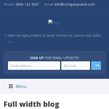
Phone:
0800 123 4567
Email:
info@companyname.com
Nam elit agna,enderit sit amet, tinciunt ac, viverra sed, nulla..
SIGN UP
FOR EMAIL UPDATES
Menu
Full width blog