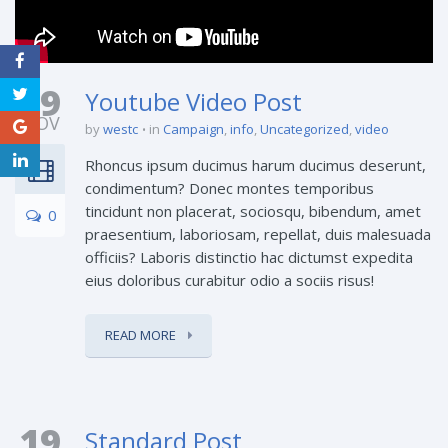
19
Youtube Video Post
NOV
by
westc
in
Campaign
,
info
,
Uncategorized
,
video
Rhoncus ipsum ducimus harum ducimus deserunt,
condimentum? Donec montes temporibus
tincidunt non placerat, sociosqu, bibendum, amet
0
praesentium, laboriosam, repellat, duis malesuada
officiis? Laboris distinctio hac dictumst expedita
eius doloribus curabitur odio a sociis risus!
READ MORE
19
Standard Post