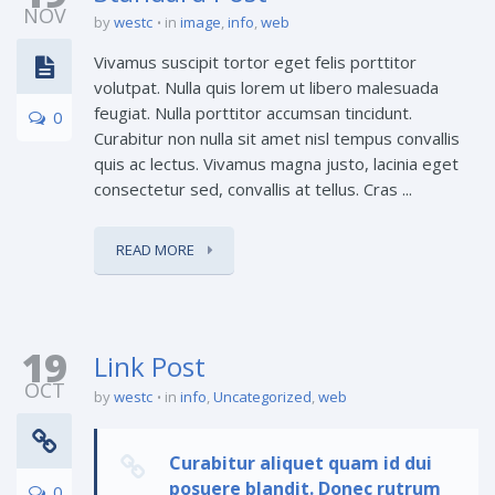
NOV
by
westc
in
image
,
info
,
web
Vivamus suscipit tortor eget felis porttitor
volutpat. Nulla quis lorem ut libero malesuada
feugiat. Nulla porttitor accumsan tincidunt.
0
Curabitur non nulla sit amet nisl tempus convallis
quis ac lectus. Vivamus magna justo, lacinia eget
consectetur sed, convallis at tellus. Cras ...
READ MORE
19
Link Post
OCT
by
westc
in
info
,
Uncategorized
,
web
Curabitur aliquet quam id dui
posuere blandit. Donec rutrum
0