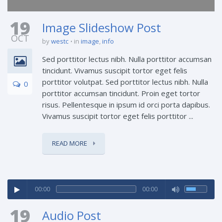
19
Image Slideshow Post
OCT
by
westc
in
image
,
info
Sed porttitor lectus nibh. Nulla porttitor accumsan
tincidunt. Vivamus suscipit tortor eget felis
porttitor volutpat. Sed porttitor lectus nibh. Nulla
0
porttitor accumsan tincidunt. Proin eget tortor
risus. Pellentesque in ipsum id orci porta dapibus.
Vivamus suscipit tortor eget felis porttitor ...
READ MORE
00:00
00:00
19
Audio Post