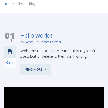
Home
/ Full width blog
01
Hello world!
JUL
by
westc
in
Uncategorized
Welcome to SDC – DEV2 Sites. This is your first
post. Edit or delete it, then start writing!
1
READ MORE