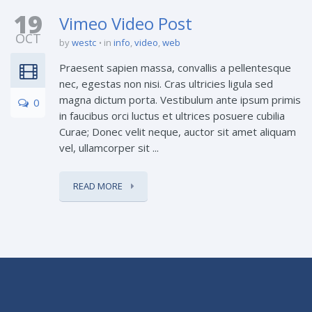
19
Vimeo Video Post
OCT
by
westc
in
info
,
video
,
web
Praesent sapien massa, convallis a pellentesque
nec, egestas non nisi. Cras ultricies ligula sed
magna dictum porta. Vestibulum ante ipsum primis
0
in faucibus orci luctus et ultrices posuere cubilia
Curae; Donec velit neque, auctor sit amet aliquam
vel, ullamcorper sit ...
READ MORE