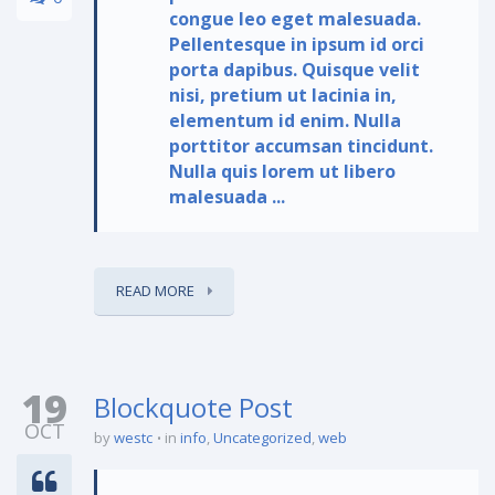
congue leo eget malesuada.
Pellentesque in ipsum id orci
porta dapibus. Quisque velit
nisi, pretium ut lacinia in,
elementum id enim. Nulla
porttitor accumsan tincidunt.
Nulla quis lorem ut libero
malesuada ...
READ MORE
19
Blockquote Post
OCT
by
westc
in
info
,
Uncategorized
,
web