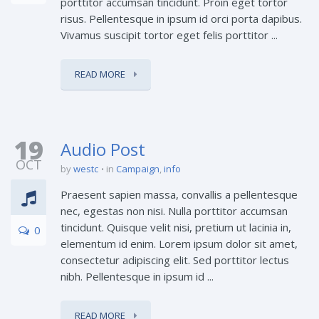
porttitor accumsan tincidunt. Proin eget tortor
risus. Pellentesque in ipsum id orci porta dapibus.
Vivamus suscipit tortor eget felis porttitor ...
READ MORE
19
Audio Post
OCT
by
westc
in
Campaign
,
info
Praesent sapien massa, convallis a pellentesque
nec, egestas non nisi. Nulla porttitor accumsan
tincidunt. Quisque velit nisi, pretium ut lacinia in,
0
elementum id enim. Lorem ipsum dolor sit amet,
consectetur adipiscing elit. Sed porttitor lectus
nibh. Pellentesque in ipsum id ...
READ MORE