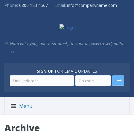
Phone:
0800 123 4567
Email:
info@companyname.com
Nam elit agna,enderit sit amet, tinciunt ac, viverra sed, nulla..
SIGN UP
FOR EMAIL UPDATES
Menu
Archive