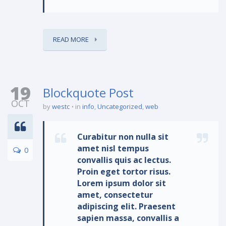
READ MORE
19
Blockquote Post
OCT
by
westc
in
info
,
Uncategorized
,
web
Curabitur non nulla sit
amet nisl tempus
0
convallis quis ac lectus.
Proin eget tortor risus.
Lorem ipsum dolor sit
amet, consectetur
adipiscing elit. Praesent
sapien massa, convallis a