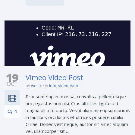
19
Vimeo Video Post
OCT
by
westc
in
info
,
video
,
web
Praesent sapien massa, convallis a pellentesque
nec, egestas non nisi. Cras ultricies ligula sed
magna dictum porta. Vestibulum ante ipsum primis
0
in faucibus orci luctus et ultrices posuere cubilia
Curae; Donec velit neque, auctor sit amet aliquam
vel, ullamcorper sit ...