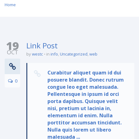
Home
19
Link Post
OCT
by
westc
in
info
,
Uncategorized
,
web
Curabitur aliquet quam id dui
posuere blandit. Donec rutrum
0
congue leo eget malesuada.
Pellentesque in ipsum id orci
porta dapibus. Quisque velit
nisi, pretium ut lacinia in,
elementum id enim. Nulla
porttitor accumsan tincidunt.
Nulla quis lorem ut libero
malesuada ...