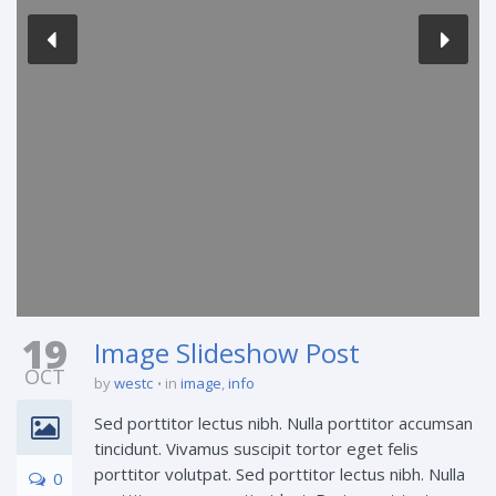
19
Image Slideshow Post
OCT
by
westc
in
image
,
info
Sed porttitor lectus nibh. Nulla porttitor accumsan
tincidunt. Vivamus suscipit tortor eget felis
porttitor volutpat. Sed porttitor lectus nibh. Nulla
0