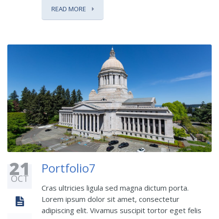
READ MORE
21
Portfolio7
OCT
Cras ultricies ligula sed magna dictum porta.
Lorem ipsum dolor sit amet, consectetur
adipiscing elit. Vivamus suscipit tortor eget felis