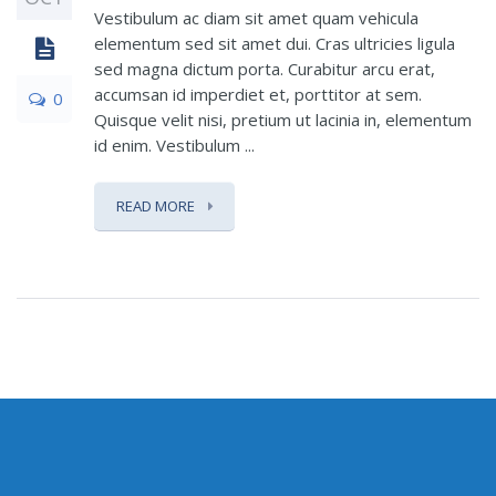
Vestibulum ac diam sit amet quam vehicula
elementum sed sit amet dui. Cras ultricies ligula
sed magna dictum porta. Curabitur arcu erat,
accumsan id imperdiet et, porttitor at sem.
0
Quisque velit nisi, pretium ut lacinia in, elementum
id enim. Vestibulum ...
READ MORE