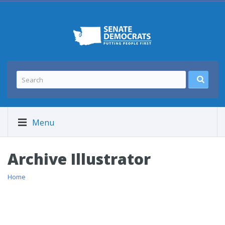
Menu
Archive Illustrator
Home