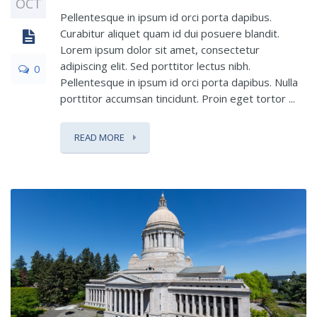
OCT
Pellentesque in ipsum id orci porta dapibus.
Curabitur aliquet quam id dui posuere blandit.
Lorem ipsum dolor sit amet, consectetur
adipiscing elit. Sed porttitor lectus nibh.
0
Pellentesque in ipsum id orci porta dapibus. Nulla
porttitor accumsan tincidunt. Proin eget tortor ...
READ MORE