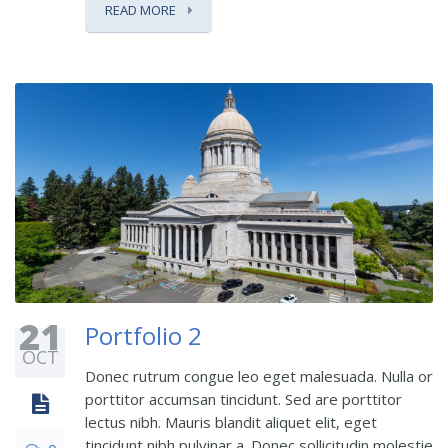
READ MORE
21
Portfolio 2
OCT
Donec rutrum congue leo eget malesuada. Nulla or
porttitor accumsan tincidunt. Sed are porttitor
lectus nibh. Mauris blandit aliquet elit, eget
tincidunt nibh pulvinar a. Donec sollicitudin molestie