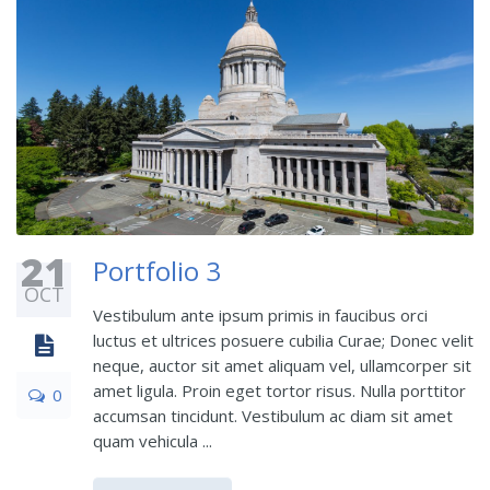
21
Portfolio 3
OCT
Vestibulum ante ipsum primis in faucibus orci
luctus et ultrices posuere cubilia Curae; Donec velit
neque, auctor sit amet aliquam vel, ullamcorper sit
amet ligula. Proin eget tortor risus. Nulla porttitor
0
accumsan tincidunt. Vestibulum ac diam sit amet
quam vehicula ...