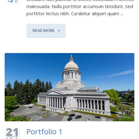
0
malesuada. Nulla porttitor accumsan tincidunt. Sed
porttitor lectus nibh. Curabitur aliquet quam ...
READ MORE
21
Portfolio 1
OCT