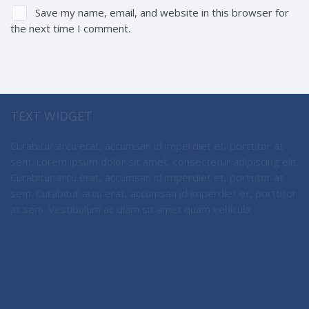
Save my name, email, and website in this browser for
the next time I comment.
TEXT WIDGET
Curabitur arcu erat, accumsan id imperdiet et, porttitor at
sem. Lorem ipsum dolor sit amet, consectetur adipiscing elit.
Curabitur arcu erat, accumsan id imperdiet et, porttitor at
sem. Curabitur arcu erat, accumsan id imperdiet et, porttitor
at sem. Vestibulum ac diam sit amet quam vehicula.
LATEST TWEETS