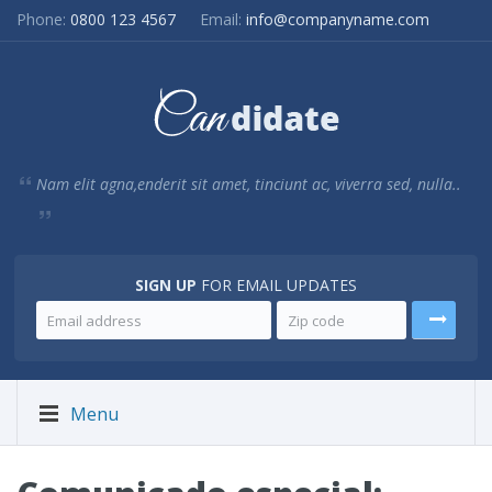
Phone:
0800 123 4567
Email:
info@companyname.com
Nam elit agna,enderit sit amet, tinciunt ac, viverra sed, nulla..
SIGN UP
FOR EMAIL UPDATES
Menu