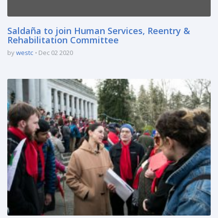
Saldaña to join Human Services, Reentry &
Rehabilitation Committee
by
westc
Dec 02 2020