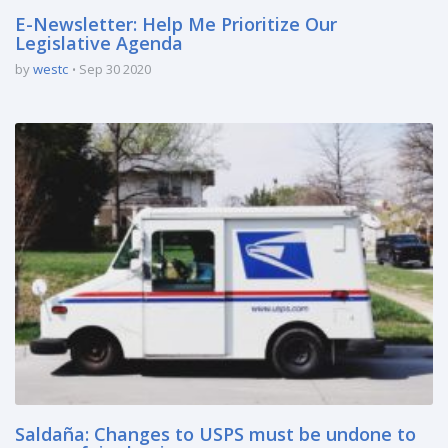
E-Newsletter: Help Me Prioritize Our
Legislative Agenda
by
westc
Sep 30 2020
Saldaña: Changes to USPS must be undone to